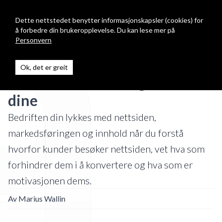
Digitalgnist
Open
Dette nettstedet benytter informasjonskapsler (cookies) for
å forbedre din brukeropplevelse. Du kan lese mer på
Personvern
3 grunnleggende ting du må
Ok, det er greit
vite om nettsiden og kundene
dine
Bedriften din lykkes med nettsiden,
markedsføringen og innhold når du forstå
hvorfor kunder besøker nettsiden, vet hva som
forhindrer dem i å konvertere og hva som er
motivasjonen dems.
Av
Marius Wallin