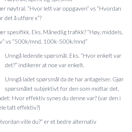
ær nøytral. “Hvor lett var oppgaven” vs “Hvordan
r det å utføre x”?
ær spesifikk. Eks. Månedlig trafikk? “Høy, middels,
av” vs “500k/mnd, 100k-500k/mnd”
Unngå ledende spørsmål. Eks. “Hvor enkelt var
det?” indikerer at noe var enkelt.
Unngå ladet spørsmål da de har antagelser. Gjør
spørsmålet subjektivt for den som mottar det.
adet: Hvor effektiv synes du denne var? (var den i
le tatt effektiv?)
Hvordan ville du?” er et bedre alternativ