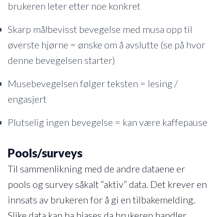
brukeren leter etter noe konkret
Skarp målbevisst bevegelse med musa opp til
øverste hjørne = ønske om å avslutte (se på hvor
denne bevegelsen starter)
Musebevegelsen følger teksten = lesing /
engasjert
Plutselig ingen bevegelse = kan være kaffepause
Pools/surveys
Til sammenlikning med de andre dataene er
pools og survey såkalt “aktiv” data. Det krever en
innsats av brukeren for å gi en tilbakemelding.
Slike data kan ha biases da brukeren handler