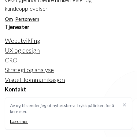
vekst gjennom bedre brukerreiser og
kundeopplevelser.
Om
Personvern
Tjenester
Webutvikling
UX og design
CRO
Strategi og analyse
Visuell kommunikasjon
Kontakt
web@digitalgnist.no
Av og til sender jeg ut nyhetsbrev. Trykk på linken for å
Steng
lære mer.
+47 95 89 32 38
Lære mer
Twitter Digitalgnist
LinkedIn Marius Wallin