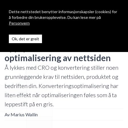
Digitalgnist
Open
Dette nettstedet benytter informasjonskapsler (cookies) for
å forbedre din brukeropplevelse. Du kan lese mer på
Personvern
5 krav nettsiden din må
Ok, det er greit
oppfylle før du vurderer CRO -
optimalisering av nettsiden
Å lykkes med CRO og konvertering stiller noen
grunnleggende krav til nettsiden, produktet og
bedriften din. Konverteringsoptimalisering har
liten effekt når optimaliseringen føles som å ta
leppestift på en gris.
Av
Marius Wallin