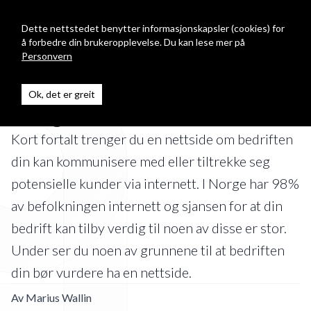
Digitalgnist
Open
Dette nettstedet benytter informasjonskapsler (cookies) for
å forbedre din brukeropplevelse. Du kan lese mer på
Personvern
5 grunner til at bedriften din
Ok, det er greit
trenger en nettside
Kort fortalt trenger du en nettside om bedriften
din kan kommunisere med eller tiltrekke seg
potensielle kunder via internett. I Norge har 98%
av befolkningen internett og sjansen for at din
bedrift kan tilby verdig til noen av disse er stor.
Under ser du noen av grunnene til at bedriften
din bør vurdere ha en nettside.
Av
Marius Wallin